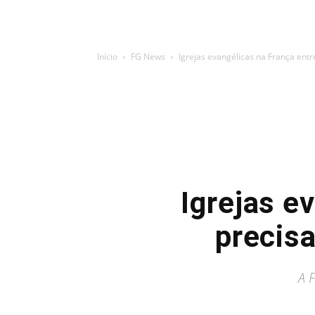
Início
FG News
Igrejas evangélicas na França entr
Igrejas e
precis
A 