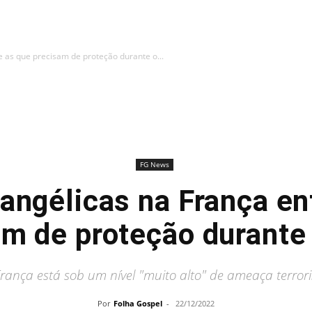
e as que precisam de proteção durante o...
FG News
vangélicas na França en
am de proteção durante 
França está sob um nível "muito alto" de ameaça terrori
Por
Folha Gospel
-
22/12/2022