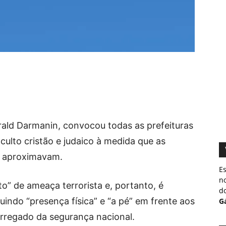
rald Darmanin, convocou todas as prefeituras
 culto cristão e judaico à medida que as
e aproximavam.
Es
no
to” de ameaça terrorista e, portanto, é
do
luindo “presença física” e “a pé” em frente aos
Gá
carregado da segurança nacional.