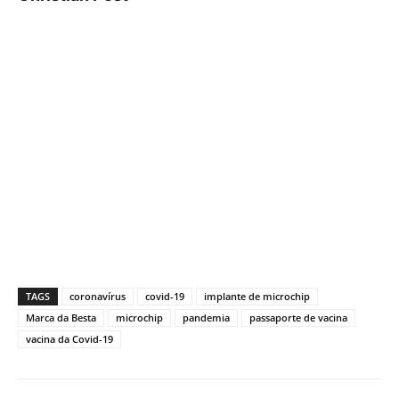
TAGS
coronavírus
covid-19
implante de microchip
Marca da Besta
microchip
pandemia
passaporte de vacina
vacina da Covid-19