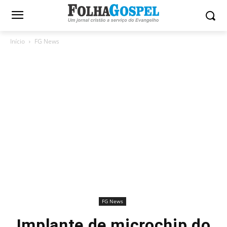
Início
FG News
FG News
Implante de microchip do