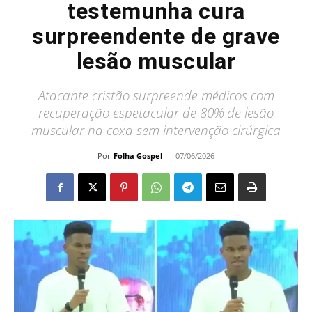
testemunha cura
surpreendente de grave
lesão muscular
Atacante cristão surpreende médicos com
recuperação espetacular de 80% de lesão
muscular na coxa sem intervenção cirúrgica
Por
Folha Gospel
-
07/06/2026