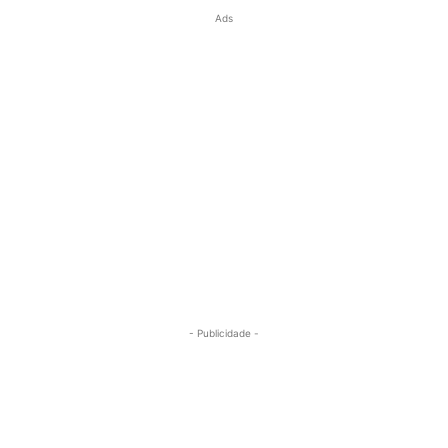
Ads
- Publicidade -