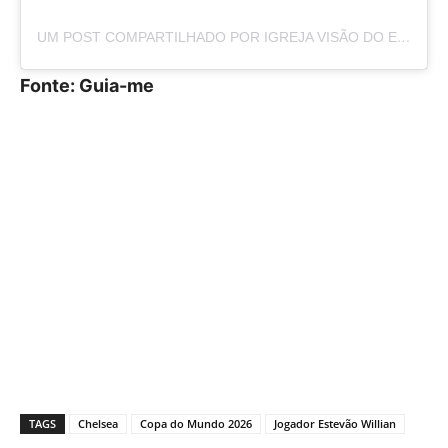
UM POST COMPARTILHADO POR IGREJA VISÃO DO EVANGELHO – FRANCA (@IVE.FRANCASP)
Fonte: Guia-me
TAGS
Chelsea
Copa do Mundo 2026
Jogador Estevão Willian