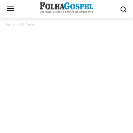
Início
FG News