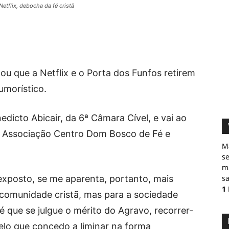
etflix, debocha da fé cristã
ou que a Netflix e o Porta dos Funfos retirem
umorístico.
dicto Abicair, da 6ª Câmara Cível, e vai ao
a Associação Centro Dom Bosco de Fé e
M
s
ma
exposto, se me aparenta, portanto, mais
sa
1
 comunidade cristã, mas para a sociedade
até que se julgue o mérito do Agravo, recorrer-
pelo que concedo a liminar na forma