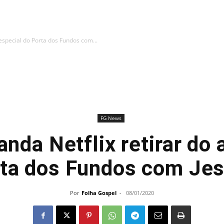
 especial do Porta dos Fundos com...
FG News
nda Netflix retirar do 
rta dos Fundos com Jes
Por
Folha Gospel
-
08/01/2020