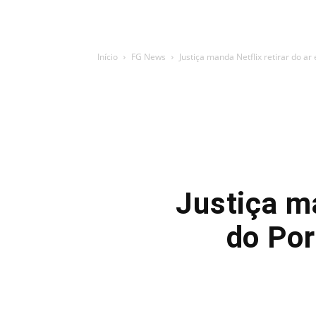
Início
FG News
Justiça manda Netflix retirar do ar
Justiça ma
do Po