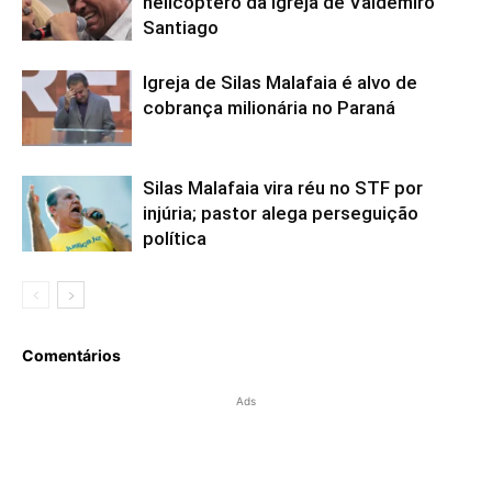
helicóptero da igreja de Valdemiro
Santiago
Igreja de Silas Malafaia é alvo de
cobrança milionária no Paraná
Silas Malafaia vira réu no STF por
injúria; pastor alega perseguição
política
Comentários
Ads