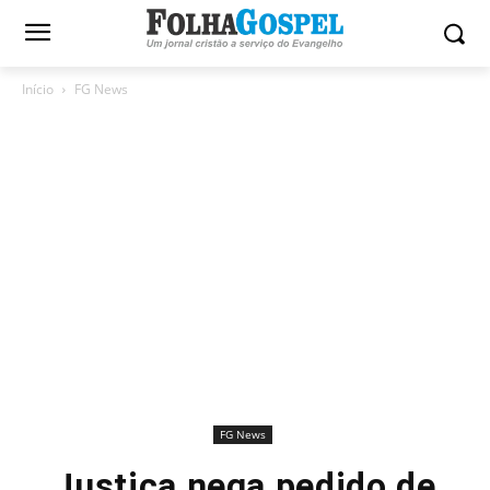
Início
FG News
FG News
Justiça nega pedido de