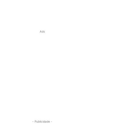
Ads
- Publicidade -