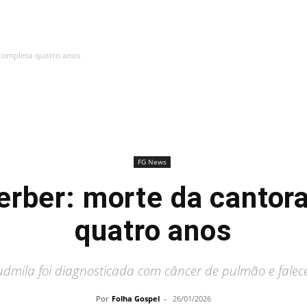
 completa quatro anos
FG News
erber: morte da cantor
quatro anos
dmila foi diagnosticada com câncer de pulmão e fale
Por
Folha Gospel
-
26/01/2026