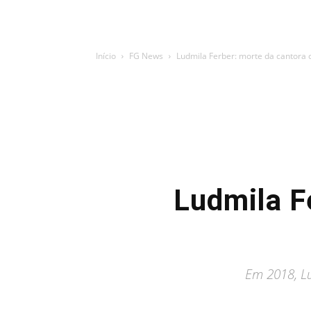
Início
FG News
Ludmila Ferber: morte da cantora
Ludmila F
Em 2018, Lu