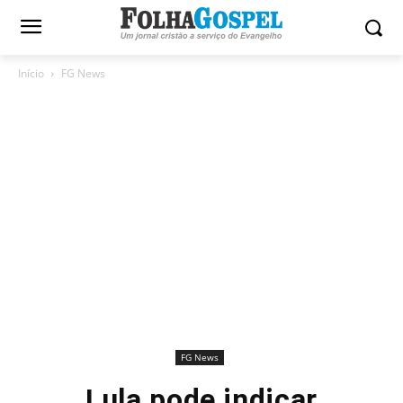
Início
FG News
FG News
Lula pode indicar