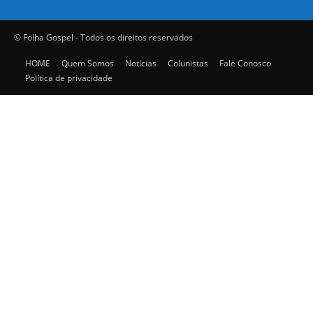
© Folha Gospel - Todos os direitos reservados
HOME
Quem Somos
Notícias
Colunistas
Fale Conosco
Política de privacidade