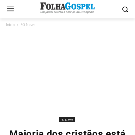
Início
FG News
FG News
Maioria dos cristãos está