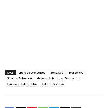
TAGS
apoio de evangélicos
Bolsonaro
Evangélicos
Governo Bolsonaro
Governo Lula
Jair Bolsonaro
Luiz Inácio Lula da Silva
Lula
pesquisa