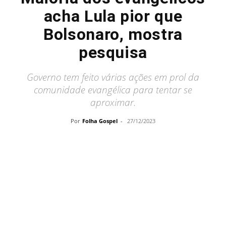
acha Lula pior que
Bolsonaro, mostra
pesquisa
Governo tem feito várias ações em prol da
comunidade evangélica para tentar se
aproximar.
Por
Folha Gospel
-
27/12/2023