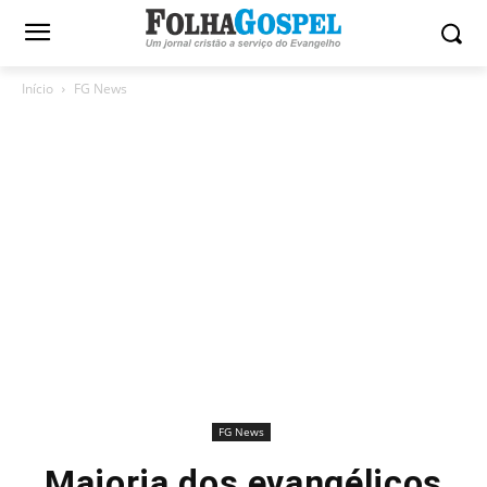
Início
FG News
FG News
Maioria dos evangélicos