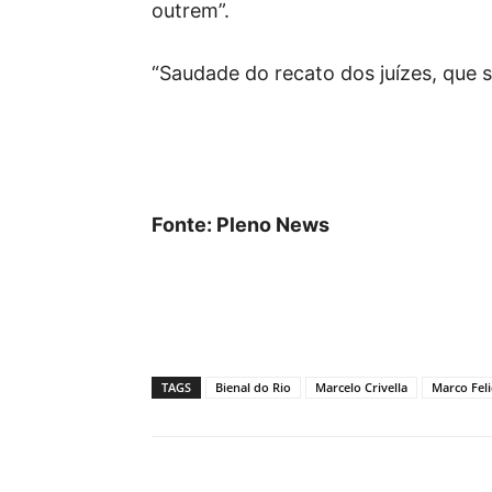
outrem”.
“Saudade do recato dos juízes, que s
Fonte: Pleno News
TAGS
Bienal do Rio
Marcelo Crivella
Marco Feli