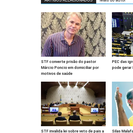
ARTIGOS RELACIONADOS
Mais do autor
STF converte prisão do pastor
PEC das igr
Márcio Poncio em domiciliar por
pode gerar 
motivos de saúde
STF invalida lei sobre veto de pais a
Silas Malafa