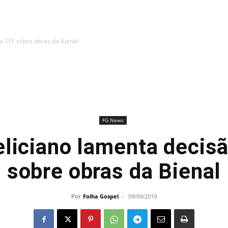
o STF sobre obras da Bienal
FG News
liciano lamenta decis
sobre obras da Bienal
Por
Folha Gospel
-
09/09/2019