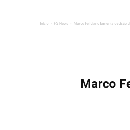
Início
FG News
Marco Feliciano lamenta decisão d
Marco Fe