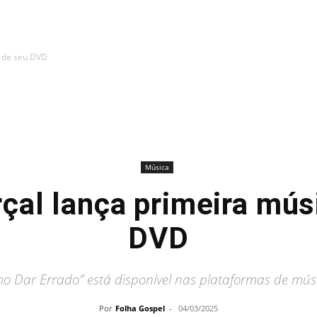
a de seu DVD
Música
çal lança primeira mús
DVD
 Dar Errado” está disponível nas plataformas de mús
Por
Folha Gospel
-
04/03/2025