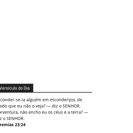
Versículo do Dia
sconder-se-ia alguém em esconderijos, de
odo que eu não o veja? — diz o SENHOR.
rventura, não encho eu os céus e a terra? —
iz o SENHOR.
eremias 23:24