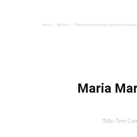
Início
Música
Maria Marçal lança primeira músic
Maria Mar
“Não Tem Como