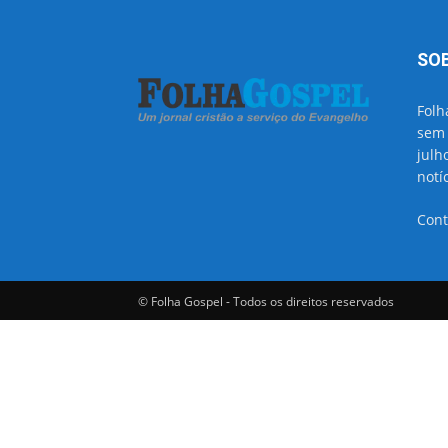
SO
Folh
sem 
julh
notí
Cont
© Folha Gospel - Todos os direitos reservados