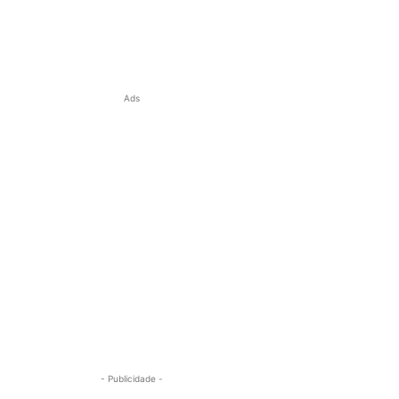
Ads
- Publicidade -