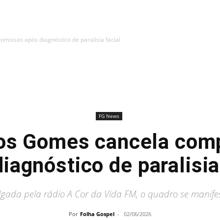
issos após diagnóstico de paralisia facial
FG News
os Gomes cancela com
iagnóstico de paralisia
gada pela rádio A Cor da Vida FM, o quadro se manife
Por
Folha Gospel
-
02/06/2026