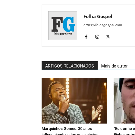
Folha Gospel
https://folhagospel.com
ARTIGOS RELACIONADOS
Mais do autor
Marquinhos Gomes: 30 anos
“Eu confio 
influenciando vidas pela música
Bieber após 