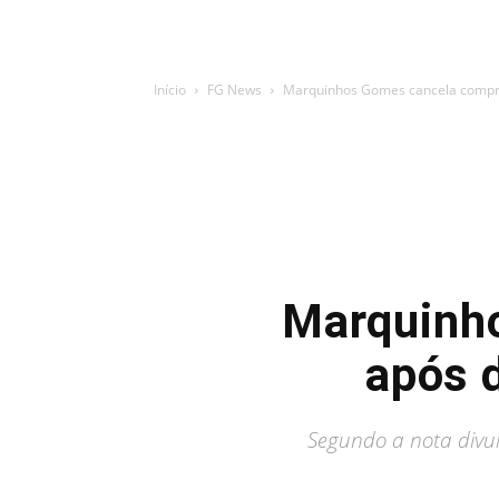
Início
FG News
Marquinhos Gomes cancela comprom
Marquinh
após d
Segundo a nota divul