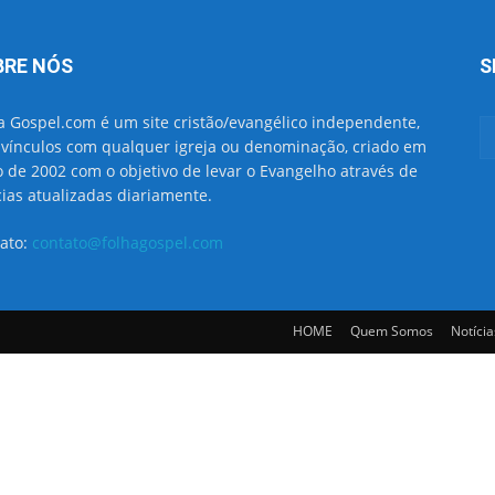
BRE NÓS
S
a Gospel.com é um site cristão/evangélico independente,
vínculos com qualquer igreja ou denominação, criado em
o de 2002 com o objetivo de levar o Evangelho através de
cias atualizadas diariamente.
ato:
contato@folhagospel.com
HOME
Quem Somos
Notícia