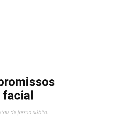
promissos
 facial
stou de forma súbita.