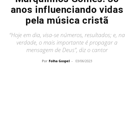
anos influenciando vidas
pela música cristã
“Hoje em dia, visa-se números, resultados; e, na
verdade, o mais importante é propagar a
mensagem de Deus”, diz o cantor
Por
Folha Gospel
-
03/06/2023