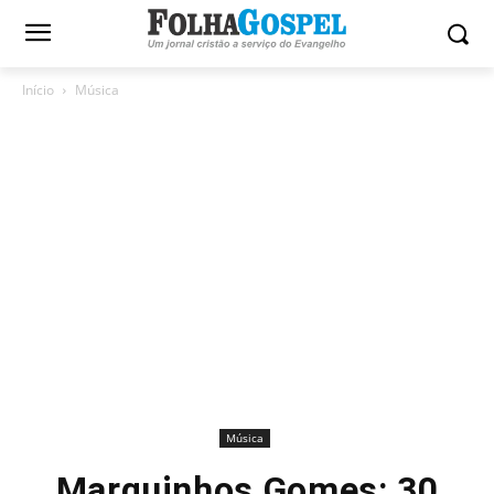
Início
Música
Música
Marquinhos Gomes: 30