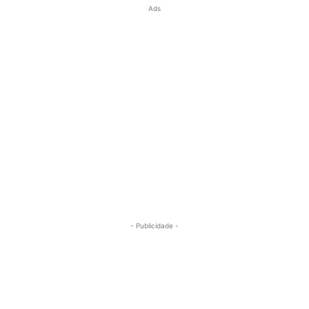
Ads
- Publicidade -