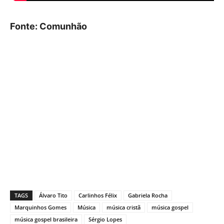
Fonte: Comunhão
TAGS
Álvaro Tito
Carlinhos Félix
Gabriela Rocha
Marquinhos Gomes
Música
música cristã
música gospel
música gospel brasileira
Sérgio Lopes