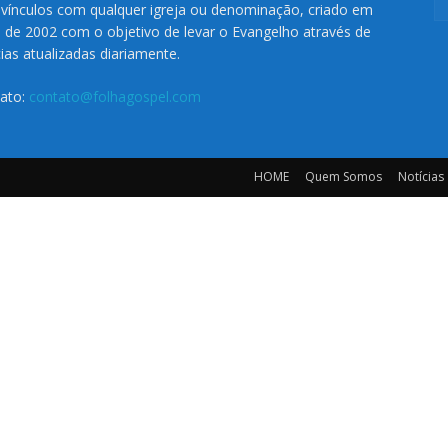
vínculos com qualquer igreja ou denominação, criado em
o de 2002 com o objetivo de levar o Evangelho através de
cias atualizadas diariamente.
ato:
contato@folhagospel.com
HOME
Quem Somos
Notícias