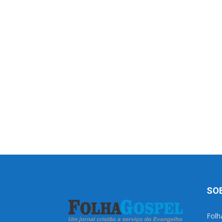
SO
Folh