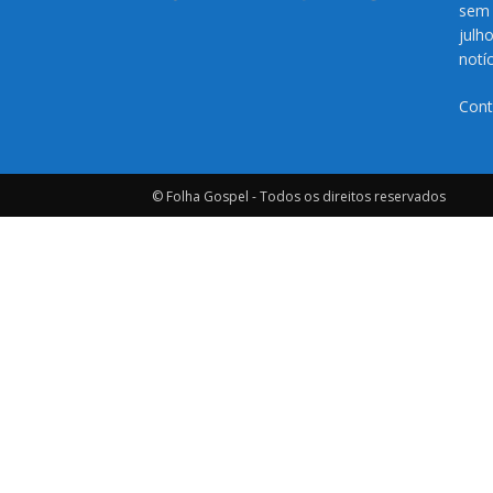
sem 
julh
notí
Cont
© Folha Gospel - Todos os direitos reservados