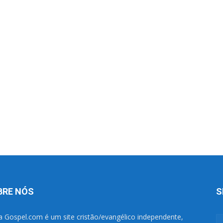
BRE NÓS
S
a Gospel.com é um site cristão/evangélico independente,