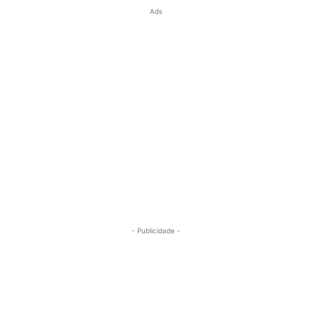
Ads
- Publicidade -