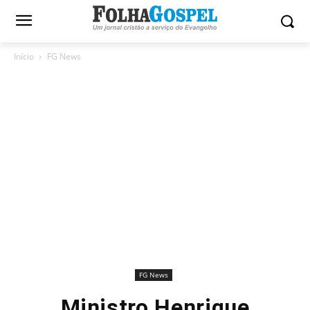
Início
FG News
FG News
Ministro Henrique