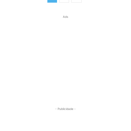
Ads
- Publicidade -