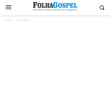
Início
FG News