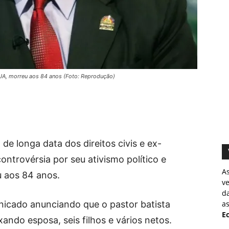
 EUA, morreu aos 84 anos (Foto: Reprodução)
ta de longa data dos direitos civis e ex-
ontrovérsia por seu ativismo político e
A
u aos 84 anos.
v
d
nicado anunciando que o pastor batista
as
Ec
xando esposa, seis filhos e vários netos.