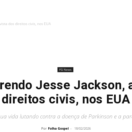
ista dos direitos civis, nos EUA
FG News
rendo Jesse Jackson, a
direitos civis, nos EUA
sua vida lutando contra a doença de Parkinson e a para
Por
Folha Gospel
-
18/02/2026