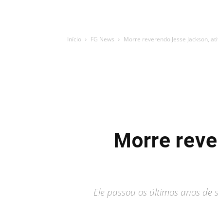
Início
FG News
Morre reverendo Jesse Jackson, ativ
Morre reve
Ele passou os últimos anos de 