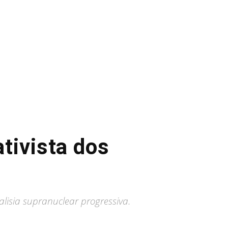
tivista dos
lisia supranuclear progressiva.