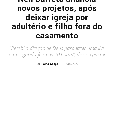
novos projetos, após
deixar igreja por
adultério e filho fora do
casamento
"Recebi a direção de Deus para fazer uma live
toda segunda-feira às 20 horas", disse o pastor.
Por
Folha Gospel
-
13/07/2022