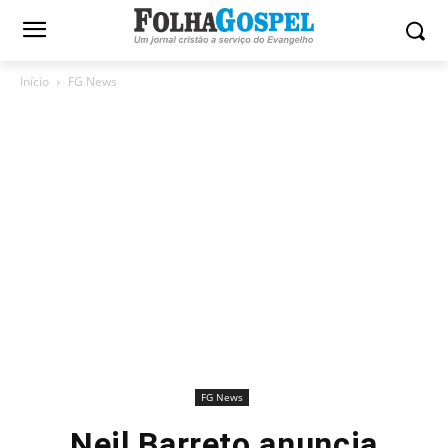
Início
FG News
FG News
Neil Barreto anuncia