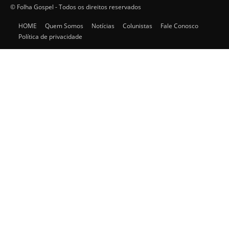
© Folha Gospel - Todos os direitos reservados
HOME
Quem Somos
Notícias
Colunistas
Fale Conosco
Política de privacidade