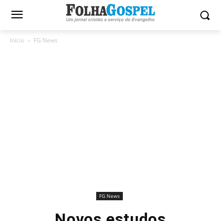
Início
FG News
FG News
Novos estudos