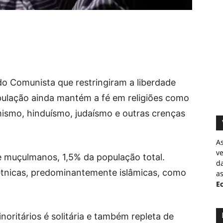
o Comunista que restringiram a liberdade
pulação ainda mantém a fé em religiões como
amismo, hinduísmo, judaísmo e outras crenças
A
v
e muçulmanos, 1,5% da população total.
d
étnicas, predominantemente islâmicas, como
as
Ec
noritários é solitária e também repleta de