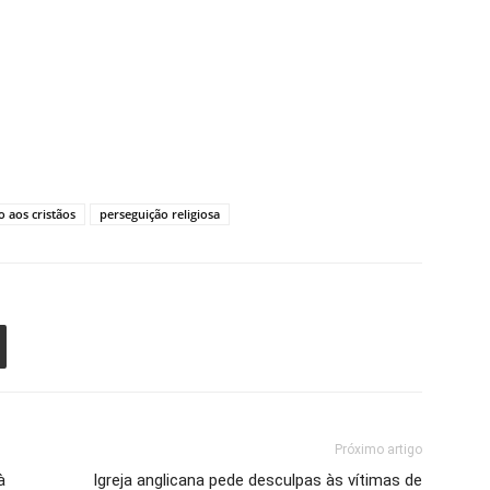
o aos cristãos
perseguição religiosa
Próximo artigo
à
Igreja anglicana pede desculpas às vítimas de