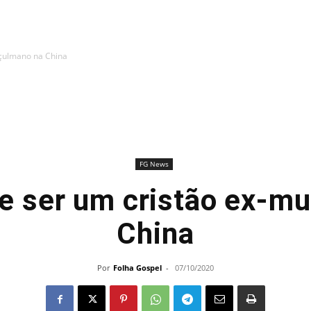
uçulmano na China
FG News
de ser um cristão ex-m
China
Por
Folha Gospel
-
07/10/2020