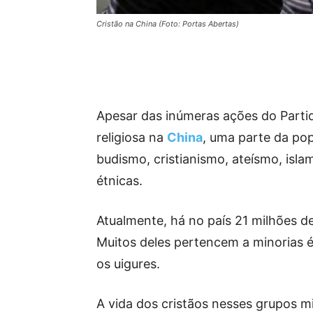
Cristão na China (Foto: Portas Abertas)
Apesar das inúmeras ações do Partid
religiosa na
China
, uma parte da po
budismo, cristianismo, ateísmo, isl
étnicas.
Atualmente, há no país 21 milhões d
Muitos deles pertencem a minorias 
os uigures.
A vida dos cristãos nesses grupos mi