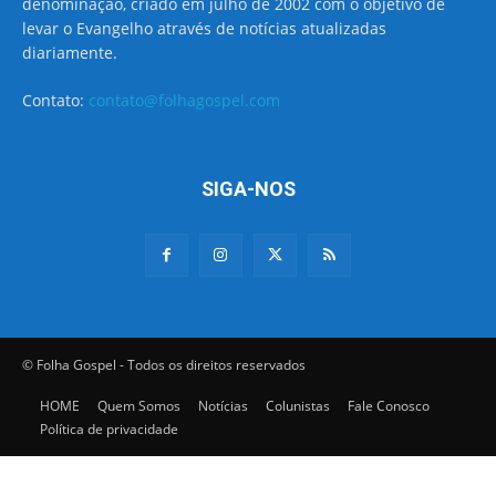
denominação, criado em julho de 2002 com o objetivo de
levar o Evangelho através de notícias atualizadas
diariamente.
Contato:
contato@folhagospel.com
SIGA-NOS
© Folha Gospel - Todos os direitos reservados
HOME
Quem Somos
Notícias
Colunistas
Fale Conosco
Política de privacidade