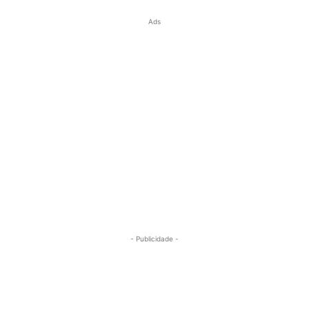
Ads
- Publicidade -