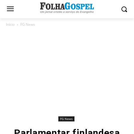
Início
FG News
FG News
Parlamentar finlandesa