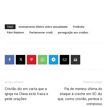
TAGS
ensinamento bíblico sobre sexualidade
Finlândia
Päivi Räsänen
Parlamentar cristã
perseguição aos cristãos
Artigo anterior
Próximo artigo
Cristão diz em carta que a
Pai de menino vítima do
igreja na China está fraca e
ataque à creche em SC diz
pede orações
que, como cristão, perdoa o
criminoso