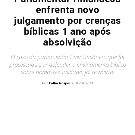
enfrenta novo
julgamento por crenças
bíblicas 1 ano após
absolvição
O caso da parlamentar Päivi Räsänen, que foi
processada por defender o ensinamento bíblico
sobre homossexualidade, foi reaberto.
Por
Folha Gospel
-
05/04/2023