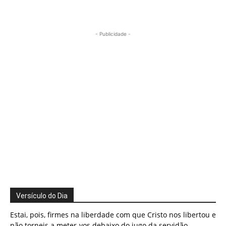
- Publicidade -
Versículo do Dia
Estai, pois, firmes na liberdade com que Cristo nos libertou e
não torneis a meter-vos debaixo do jugo da servidão.