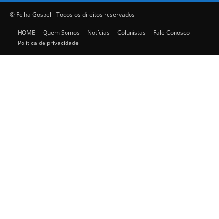
© Folha Gospel - Todos os direitos reservados
HOME
Quem Somos
Notícias
Colunistas
Fale Conosco
Política de privacidade