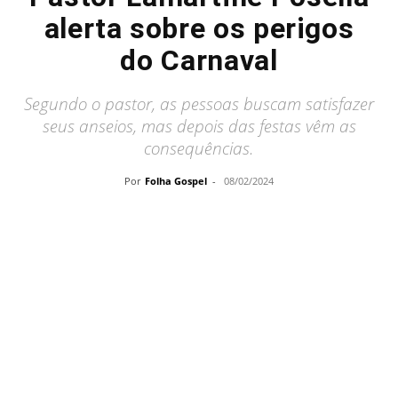
alerta sobre os perigos
do Carnaval
Segundo o pastor, as pessoas buscam satisfazer
seus anseios, mas depois das festas vêm as
consequências.
Por
Folha Gospel
-
08/02/2024