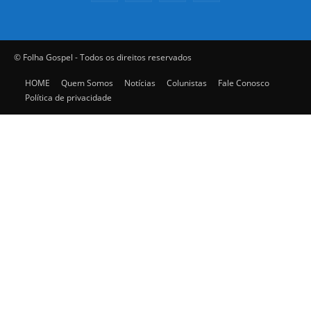
© Folha Gospel - Todos os direitos reservados
HOME
Quem Somos
Notícias
Colunistas
Fale Conosco
Política de privacidade