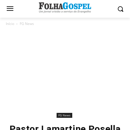
Início
FG News
FG News
Pastor Lamartine Posella