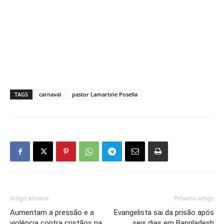
TAGS
carnaval
pastor Lamartine Posella
Artigo anterior
Próximo artigo
Aumentam a pressão e a
Evangelista sai da prisão após
violência contra cristãos na
seis dias em Bangladesh