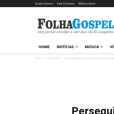
Quem Somos
Fale Conosco
Bíblia online
HOME
NOTÍCIAS
MÚSICA
V
Início
FG News
Perseguição a cristãos aumenta na
Persegui