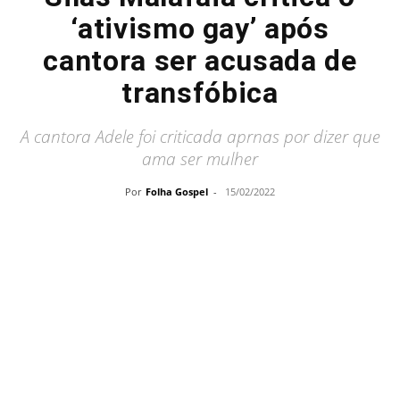
‘ativismo gay’ após
cantora ser acusada de
transfóbica
A cantora Adele foi criticada aprnas por dizer que
ama ser mulher
Por
Folha Gospel
-
15/02/2022