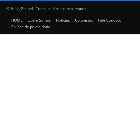
© Folha Gospel - Todos os direitos reservados
HOME
Quem Somos
Notícias
Colunistas
Fale Conosco
Política de privacidade