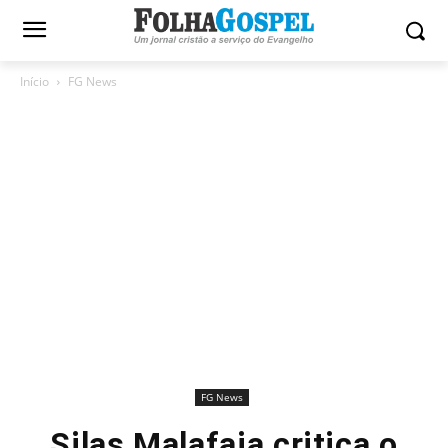
Início
FG News
FG News
Silas Malafaia critica o