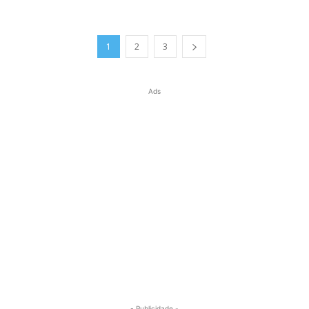
1
2
3
Ads
- Publicidade -