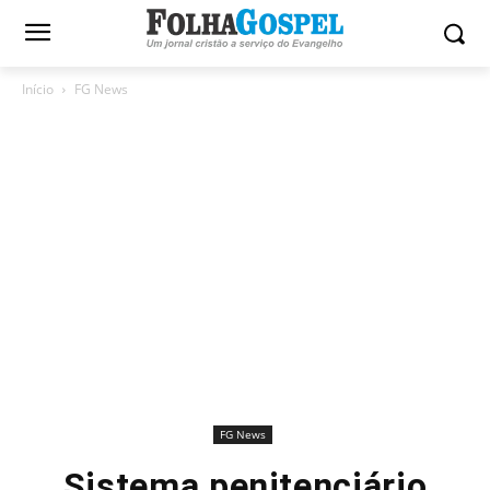
Início
FG News
FG News
Sistema penitenciário