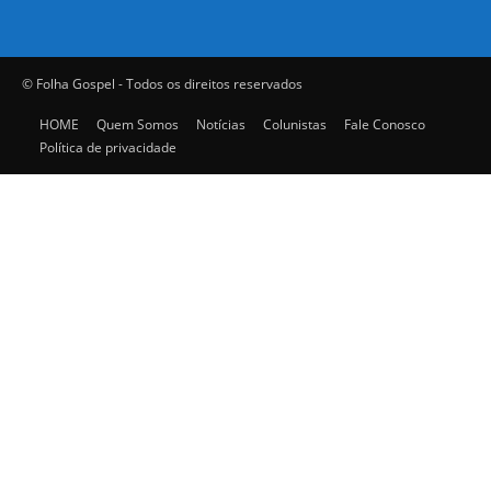
© Folha Gospel - Todos os direitos reservados
HOME
Quem Somos
Notícias
Colunistas
Fale Conosco
Política de privacidade