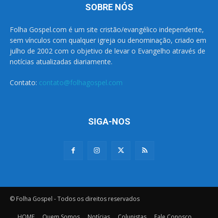
SOBRE NÓS
Folha Gospel.com é um site cristão/evangélico independente,
sem vínculos com qualquer igreja ou denominação, criado em
julho de 2002 com o objetivo de levar o Evangelho através de
notícias atualizadas diariamente.
Contato:
contato@folhagospel.com
SIGA-NOS
© Folha Gospel - Todos os direitos reservados
HOME
Quem Somos
Notícias
Colunistas
Fale Conosco