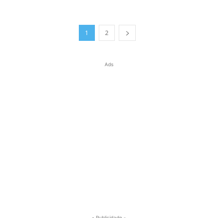
1
2
Ads
- Publicidade -