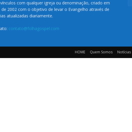
vínculos com qualquer igreja ou denominação, criado em
o de 2002 com o objetivo de levar o Evangelho através de
cias atualizadas diariamente.
ato:
contato@folhagospel.com
HOME
Quem Somos
Notícias