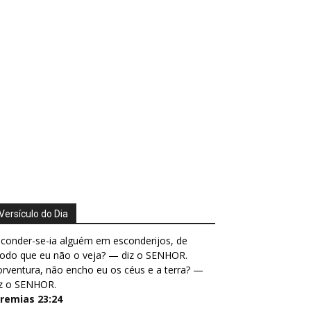
Versículo do Dia
conder-se-ia alguém em esconderijos, de
odo que eu não o veja? — diz o SENHOR.
rventura, não encho eu os céus e a terra? —
iz o SENHOR.
eremias 23:24