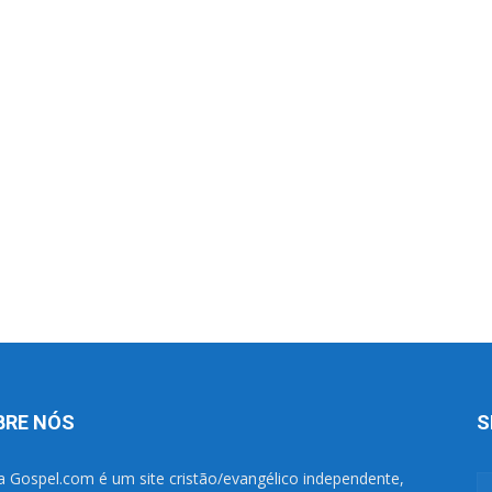
BRE NÓS
S
a Gospel.com é um site cristão/evangélico independente,