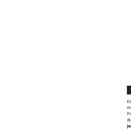
Es
m
Po
d
J