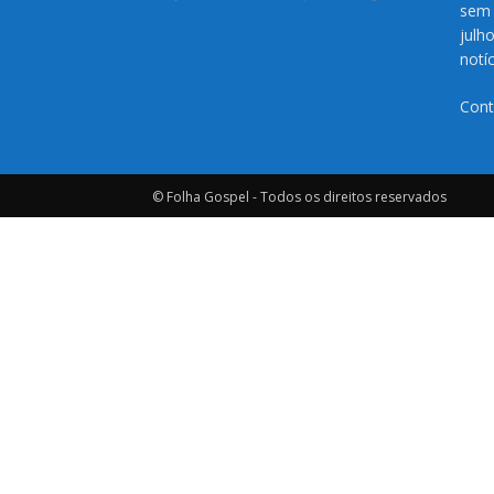
sem 
julh
notí
Cont
© Folha Gospel - Todos os direitos reservados