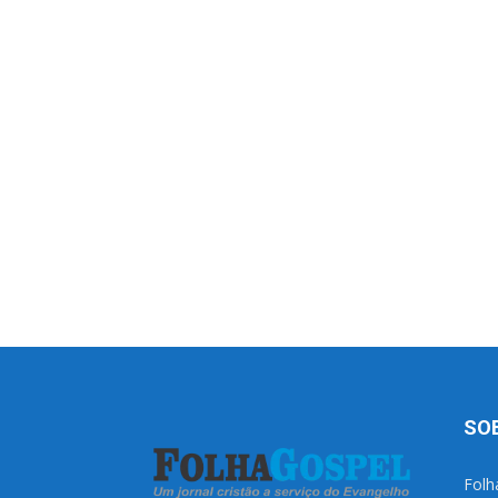
SO
Folh