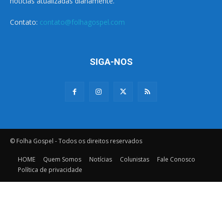
notícias atualizadas diariamente.
Contato:
contato@folhagospel.com
SIGA-NOS
© Folha Gospel - Todos os direitos reservados
HOME
Quem Somos
Notícias
Colunistas
Fale Conosco
Política de privacidade