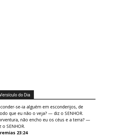
Versículo do Dia
conder-se-ia alguém em esconderijos, de
odo que eu não o veja? — diz o SENHOR.
rventura, não encho eu os céus e a terra? —
iz o SENHOR.
eremias 23:24