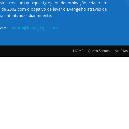
vínculos com qualquer igreja ou denominação, criado em
o de 2002 com o objetivo de levar o Evangelho através de
cias atualizadas diariamente.
ato:
contato@folhagospel.com
HOME
Quem Somos
Notícias