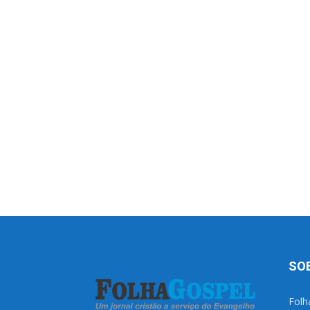
SO
Folh