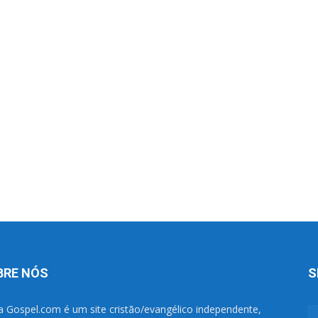
BRE NÓS
S
a Gospel.com é um site cristão/evangélico independente,