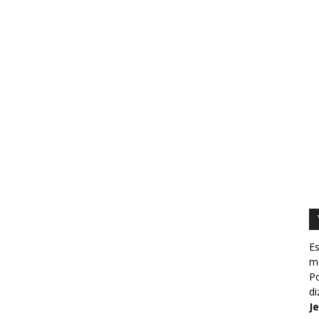
Es
m
Po
d
J