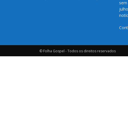
sem 
julh
notí
Cont
© Folha Gospel - Todos os direitos reservados