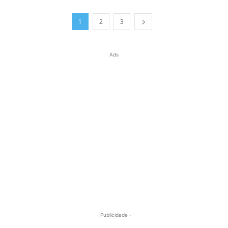
1
2
3
Ads
- Publicidade -