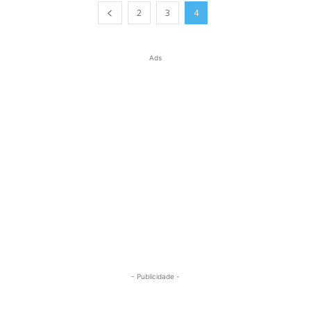
2
3
4
Ads
- Publicidade -