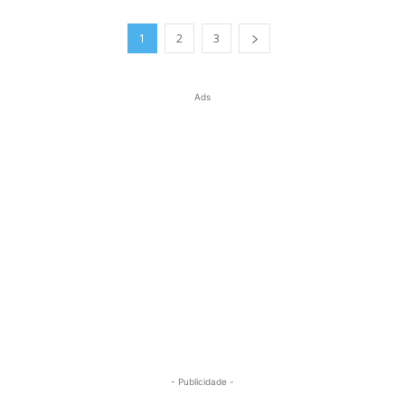
1
2
3
Ads
- Publicidade -