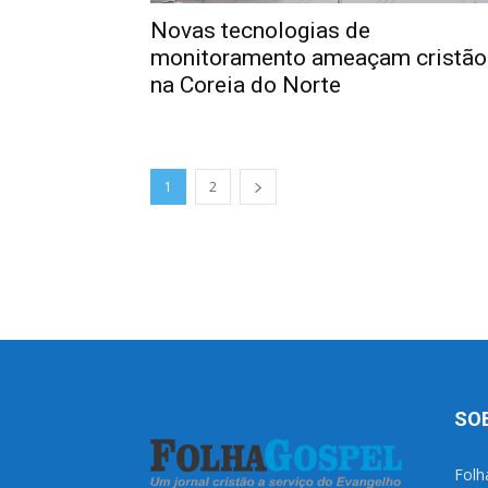
Novas tecnologias de
monitoramento ameaçam cristão
na Coreia do Norte
1
2
SO
Folh