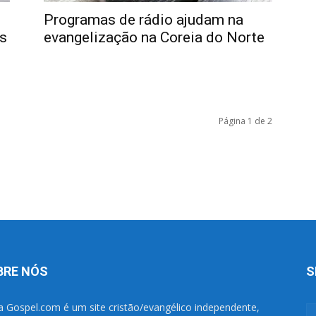
Programas de rádio ajudam na
s
evangelização na Coreia do Norte
Página 1 de 2
BRE NÓS
S
a Gospel.com é um site cristão/evangélico independente,