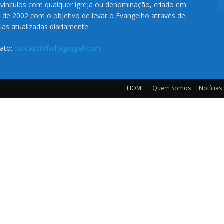
vínculos com qualquer igreja ou denominação, criado em
o de 2002 com o objetivo de levar o Evangelho através de
cias atualizadas diariamente.
ato:
contato@folhagospel.com
HOME
Quem Somos
Notícias