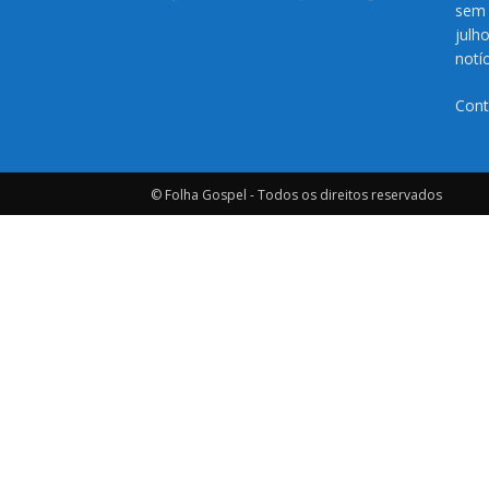
sem 
julh
notí
Cont
© Folha Gospel - Todos os direitos reservados