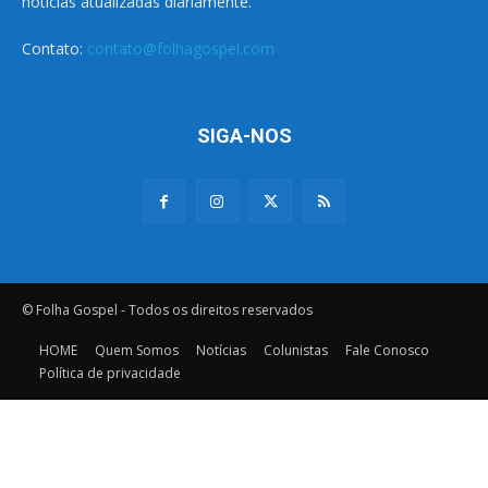
notícias atualizadas diariamente.
Contato:
contato@folhagospel.com
SIGA-NOS
© Folha Gospel - Todos os direitos reservados
HOME
Quem Somos
Notícias
Colunistas
Fale Conosco
Política de privacidade