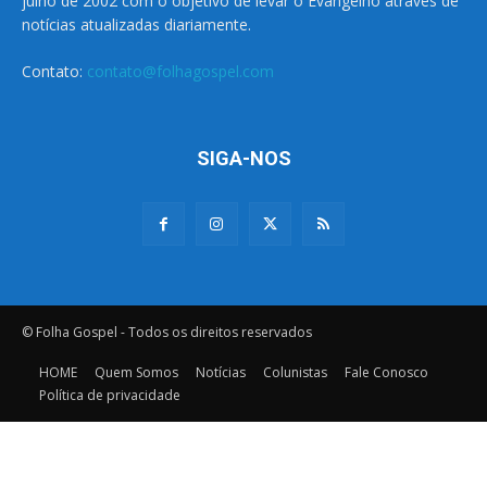
julho de 2002 com o objetivo de levar o Evangelho através de
notícias atualizadas diariamente.
Contato:
contato@folhagospel.com
SIGA-NOS
© Folha Gospel - Todos os direitos reservados
HOME
Quem Somos
Notícias
Colunistas
Fale Conosco
Política de privacidade