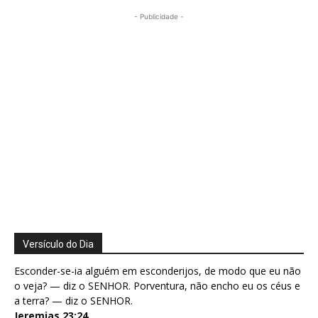
- Publicidade -
Versículo do Dia
Esconder-se-ia alguém em esconderijos, de modo que eu não
o veja? — diz o SENHOR. Porventura, não encho eu os céus e
a terra? — diz o SENHOR.
Jeremias 23:24