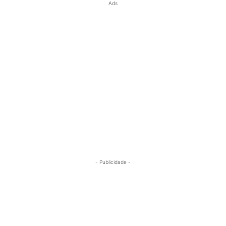
Ads
- Publicidade -