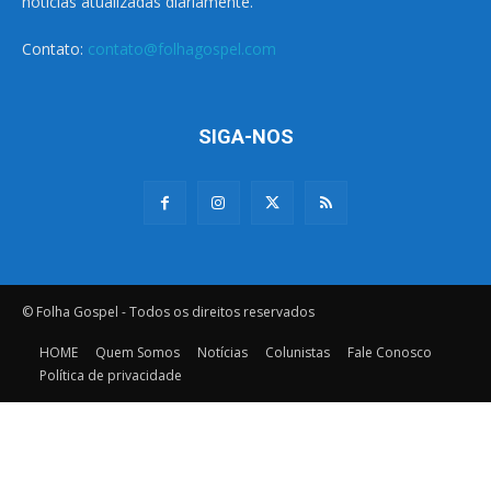
notícias atualizadas diariamente.
Contato:
contato@folhagospel.com
SIGA-NOS
© Folha Gospel - Todos os direitos reservados
HOME
Quem Somos
Notícias
Colunistas
Fale Conosco
Política de privacidade