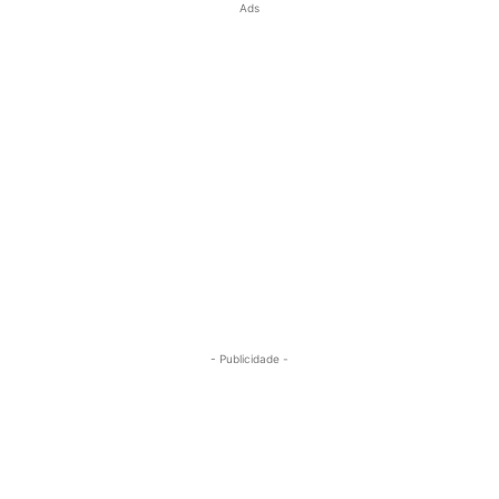
Ads
- Publicidade -