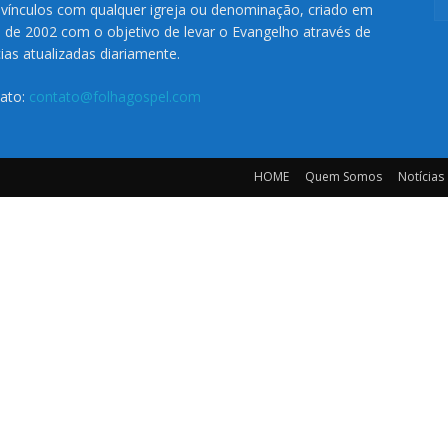
vínculos com qualquer igreja ou denominação, criado em
o de 2002 com o objetivo de levar o Evangelho através de
cias atualizadas diariamente.
ato:
contato@folhagospel.com
HOME
Quem Somos
Notícias