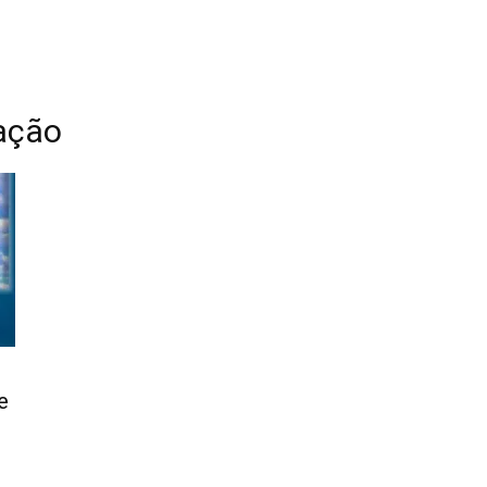
ação
e