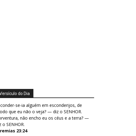
Versículo do Dia
conder-se-ia alguém em esconderijos, de
odo que eu não o veja? — diz o SENHOR.
rventura, não encho eu os céus e a terra? —
iz o SENHOR.
eremias 23:24