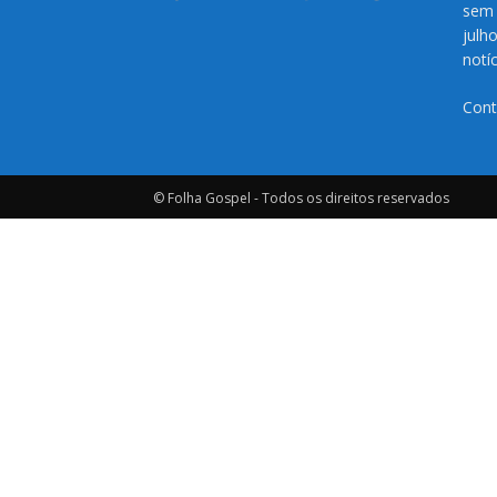
sem 
julh
notí
Cont
© Folha Gospel - Todos os direitos reservados