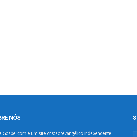
BRE NÓS
S
a Gospel.com é um site cristão/evangélico independente,