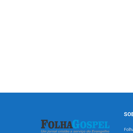
SO
Folh