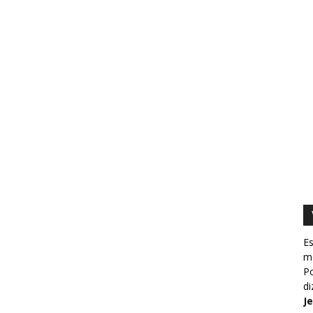
Es
m
Po
d
J