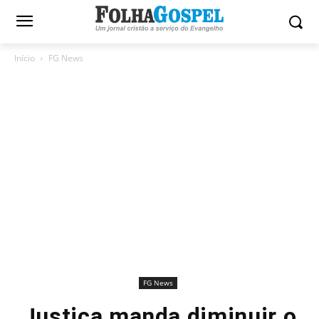
Início
FG News
FG News
Justiça manda diminuir o