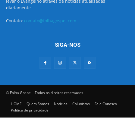
levar o Evangelho através de notícias atualizadas
diariamente.
Contato:
contato@folhagospel.com
SIGA-NOS
© Folha Gospel - Todos os direitos reservados
HOME
Quem Somos
Notícias
Colunistas
Fale Conosco
Política de privacidade