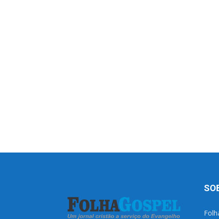
SO
Folh