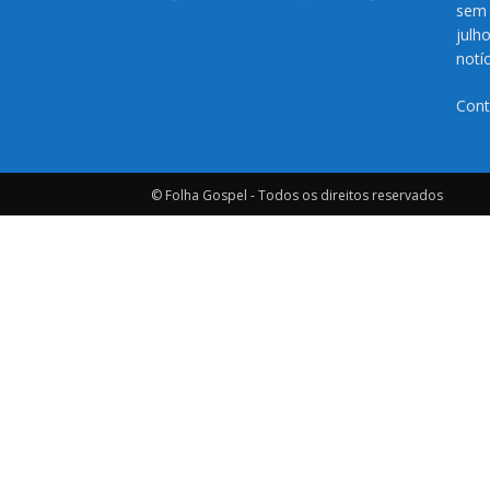
sem 
julh
notí
Cont
© Folha Gospel - Todos os direitos reservados