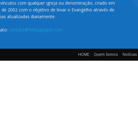
vínculos com qualquer igreja ou denominação, criado em
o de 2002 com o objetivo de levar o Evangelho através de
cias atualizadas diariamente.
ato:
contato@folhagospel.com
HOME
Quem Somos
Notícias