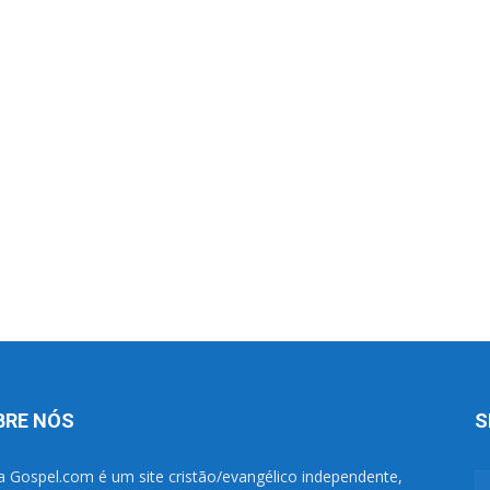
BRE NÓS
S
a Gospel.com é um site cristão/evangélico independente,