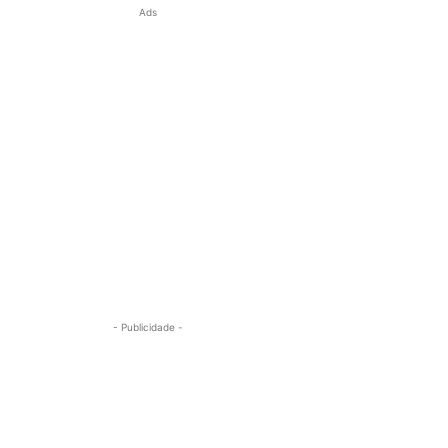
Ads
- Publicidade -