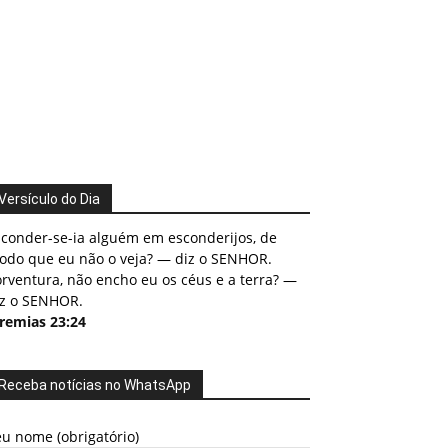
Versículo do Dia
sconder-se-ia alguém em esconderijos, de
odo que eu não o veja? — diz o SENHOR.
rventura, não encho eu os céus e a terra? —
iz o SENHOR.
eremias 23:24
Receba notícias no WhatsApp
u nome (obrigatório)