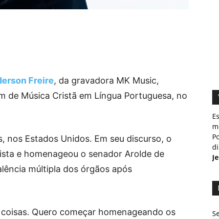
erson Freire
, da gravadora MK Music,
m de Música Cristã em Língua Portuguesa, no
E
m
Po
, nos Estados Unidos. Em seu discurso, o
d
uista e homenageou o senador Arolde de
J
lência múltipla dos órgãos após
as coisas. Quero começar homenageando os
Se