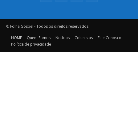
© Folha Gospel - Todos os direitos reservados
HOME
Quem Somos
Notícias
Colunistas
Fale Conosco
Política de privacidade