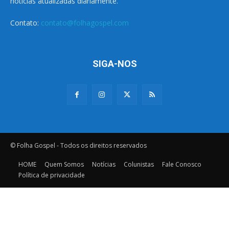
notícias atualizadas diariamente.
Contato:
contato@folhagospel.com
SIGA-NOS
© Folha Gospel - Todos os direitos reservados
HOME
Quem Somos
Notícias
Colunistas
Fale Conosco
Política de privacidade