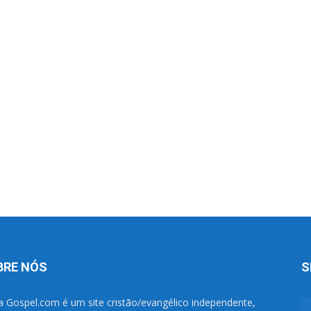
BRE NÓS
S
a Gospel.com é um site cristão/evangélico independente,