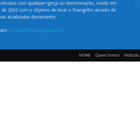
vínculos com qualquer igreja ou denominação, criado em
o de 2002 com o objetivo de levar o Evangelho através de
cias atualizadas diariamente.
ato:
contato@folhagospel.com
HOME
Quem Somos
Notícias