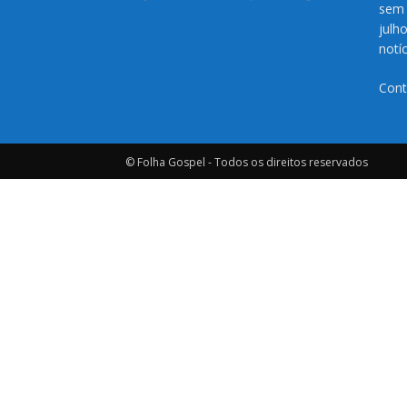
sem 
julh
notí
Cont
© Folha Gospel - Todos os direitos reservados