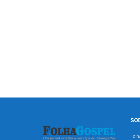
SO
Folh