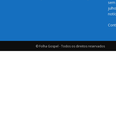
sem 
julh
notí
Cont
© Folha Gospel - Todos os direitos reservados