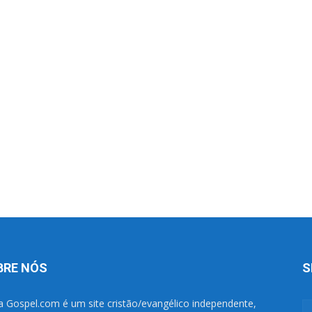
BRE NÓS
S
a Gospel.com é um site cristão/evangélico independente,