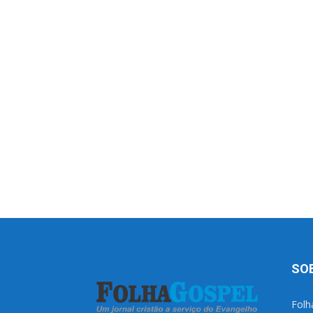
SO
Folh