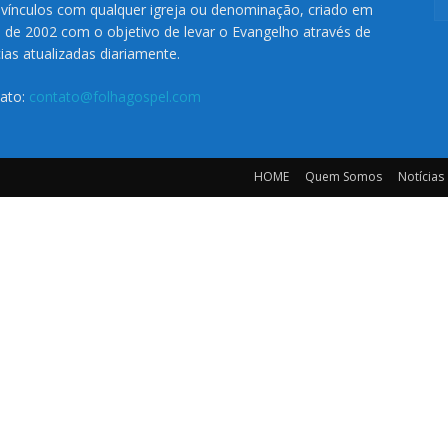
vínculos com qualquer igreja ou denominação, criado em
o de 2002 com o objetivo de levar o Evangelho através de
cias atualizadas diariamente.
ato:
contato@folhagospel.com
HOME
Quem Somos
Notícias