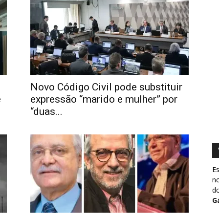
Novo Código Civil pode substituir
e
expressão “marido e mulher” por
“duas...
Es
no
do
G