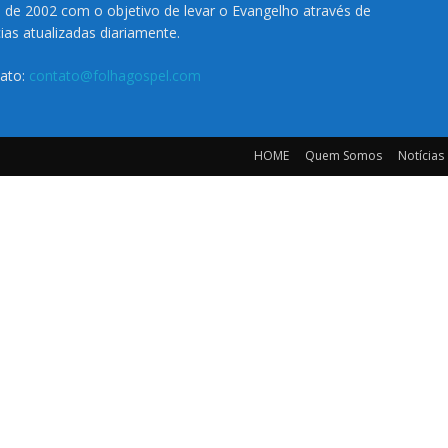
o de 2002 com o objetivo de levar o Evangelho através de
cias atualizadas diariamente.
ato:
contato@folhagospel.com
HOME
Quem Somos
Notícias