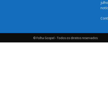
julh
notí
Cont
© Folha Gospel - Todos os direitos reservados