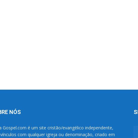
BRE NÓS
S
a Gospel.com é um site cristão/evangélico independente,
vínculos com qualquer igreja ou denominação, criado em