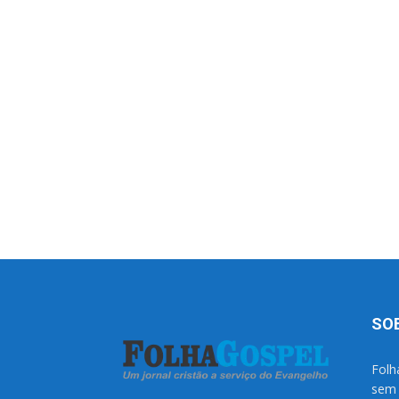
SO
Folh
sem 