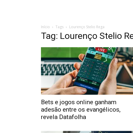
Início
Tags
Lourenço Stelio Rega
Tag: Lourenço Stelio R
Bets e jogos online ganham
adesão entre os evangélicos,
revela Datafolha